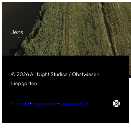
Zum
Inhalt
springen
Jens
© 2026 All Night Studios / Obstwiesen
Liepgarten
Insta
Kontakt
·
Impressum
·
Datenschutz